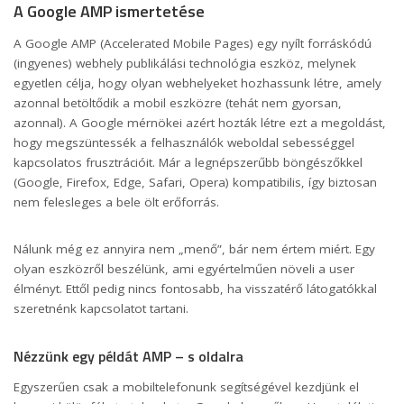
A Google AMP ismertetése
A Google AMP (Accelerated Mobile Pages) egy nyílt forráskódú
(ingyenes) webhely publikálási technológia eszköz, melynek
egyetlen célja, hogy olyan webhelyeket hozhassunk létre, amely
azonnal betöltődik a mobil eszközre (tehát nem gyorsan,
azonnal). A Google mérnökei azért hozták létre ezt a megoldást,
hogy megszüntessék a felhasználók weboldal sebességgel
kapcsolatos frusztrációit. Már a legnépszerűbb böngészőkkel
(Google, Firefox, Edge, Safari, Opera) kompatibilis, így biztosan
nem felesleges a bele ölt erőforrás.
Nálunk még ez annyira nem „menő”, bár nem értem miért. Egy
olyan eszközről beszélünk, ami egyértelműen növeli a user
élményt. Ettől pedig nincs fontosabb, ha visszatérő látogatókkal
szeretnénk kapcsolatot tartani.
Nézzünk egy példát AMP – s oldalra
Titkos fegyver a bevételnöveléshez - górcső alatt a Google AMP
Egyszerűen csak a mobiltelefonunk segítségével kezdjünk el