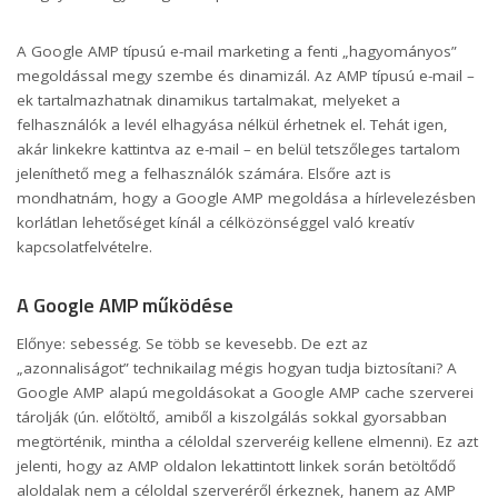
A Google AMP típusú e-mail marketing a fenti „hagyományos”
megoldással megy szembe és dinamizál. Az AMP típusú e-mail –
ek tartalmazhatnak dinamikus tartalmakat, melyeket a
felhasználók a levél elhagyása nélkül érhetnek el. Tehát igen,
akár linkekre kattintva az e-mail – en belül tetszőleges tartalom
jeleníthető meg a felhasználók számára. Elsőre azt is
mondhatnám, hogy a Google AMP megoldása a hírlevelezésben
korlátlan lehetőséget kínál a célközönséggel való kreatív
kapcsolatfelvételre.
A Google AMP működése
Előnye: sebesség. Se több se kevesebb. De ezt az
„azonnaliságot” technikailag mégis hogyan tudja biztosítani? A
Google AMP alapú megoldásokat a Google AMP cache szerverei
tárolják (ún. előtöltő, amiből a kiszolgálás sokkal gyorsabban
megtörténik, mintha a céloldal szerveréig kellene elmenni). Ez azt
jelenti, hogy az AMP oldalon lekattintott linkek során betöltődő
aloldalak nem a céloldal szerveréről érkeznek, hanem az AMP