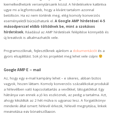
kiemelkedhetünk versenytársaink közül. A hírdetésekre kattintva
ugye mi a legfontosabb, hogy a kívánt tartalom azonnal
betöltsön. Ha ez nem történik meg, elég komoly konverziós
eseményektől búcsúzhatunk el.
A Google AMP hírdetései 4-5
másodperccel előbb töltődnek be, mint a szokásos
hírdetések.
Ráadásul az AMP hírdetések felépítése könnyebb és
új kreatívok is alkalmazhatók vele.
Programozóknak, fejlesztőknek ajánlom a
dokumentációt
és a
gyors elsajátítást. Sok jó kis projektet meg lehet vele csípni
Google AMP E – mail
Az, hogy egy e-mail kampány lehet – e sikeres, abban biztos
vagyok, hiszen láttam. Komoly konverziós százalékokat produkál
a hírlevélben való kapcsolattartás a vevőkkel, látogatókkal. Egy
hátránya van ennek a jó kis eszköznek, az pedig a tartalma. Azt,
ahogy kiküldtük az 2 hét múlva is ugyanaz lesz. A forgatókönyv
mindenki által ismert: hírlevél érkezik, hírlevél megnyitása, linkek
megnyitása egy böngészőlapon.