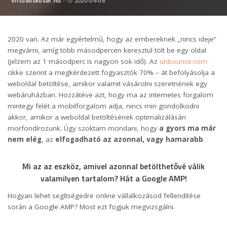
Virtuáliskosár.hu
2020-06-06
Posted
by
2020 van. Az már egyértelmű, hogy az embereknek „nincs ideje”
megvárni, amíg több másodpercen keresztül tölt be egy oldal
(jelzem az 1 másodperc is nagyon sok idő). Az
unbounce.com
cikke szerint a megkérdezett fogyasztók 70% – át befolyásolja a
weboldal betöltése, amikor valamit vásárolni szeretnének egy
webáruházban. Hozzátéve azt, hogy ma az internetes forgalom
mintegy felét a mobilforgalom adja, nincs min gondolkodni
akkor, amikor a weboldal betöltésének optimalizálásán
morfondírozunk. Úgy szoktam mondani, hogy
a gyors ma már
nem elég
, az
elfogadható az azonnal, vagy hamarabb
.
Mi az az eszköz, amivel azonnal betölthetővé válik
valamilyen tartalom? Hát a Google AMP!
Hogyan lehet segítségedre online vállalkozásod fellendítése
során a Google AMP? Most ezt fogjuk megvizsgálni.