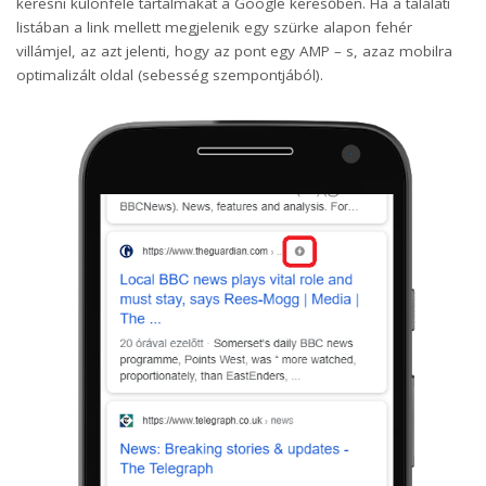
keresni különféle tartalmakat a Google keresőben. Ha a találati
listában a link mellett megjelenik egy szürke alapon fehér
villámjel, az azt jelenti, hogy az pont egy AMP – s, azaz mobilra
optimalizált oldal (sebesség szempontjából).