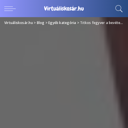
Virtuáliskosár.hu
>
Blog
>
Egyéb kategória
>
Titkos fegyver a bevételnöveléshez – górcső alatt a Google AMP