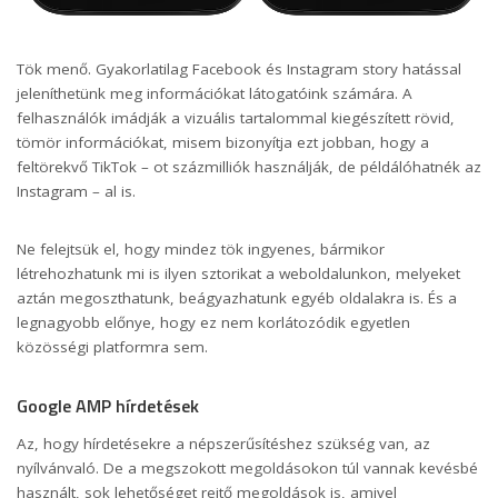
Tök menő. Gyakorlatilag Facebook és Instagram story hatással
jeleníthetünk meg információkat látogatóink számára. A
felhasználók imádják a vizuális tartalommal kiegészített rövid,
tömör információkat, misem bizonyítja ezt jobban, hogy a
feltörekvő TikTok – ot százmilliók használják, de példálóhatnék az
Instagram – al is.
Ne felejtsük el, hogy mindez tök ingyenes, bármikor
létrehozhatunk mi is ilyen sztorikat a weboldalunkon, melyeket
aztán megoszthatunk, beágyazhatunk egyéb oldalakra is. És a
legnagyobb előnye, hogy ez nem korlátozódik egyetlen
közösségi platformra sem.
Google AMP hírdetések
Az, hogy hírdetésekre a népszerűsítéshez szükség van, az
nyílvánvaló. De a megszokott megoldásokon túl vannak kevésbé
használt, sok lehetőséget rejtő megoldások is, amivel