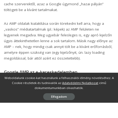
cache szerverektől, azaz a Google úgymond „hazai pályán”
töltögeti be a kívánt tartalmakat.
Az AMP oldalak kialakítása során törekedni kell arra, hogy a
„vaskos” médiatartalmak (pl.: képek) az AMP felületen ne
legyenek megadva. Meg ugyebár felesleges is, egy apró kijelzőn
úgyis áttekinthetetlen lenne a sok tartalom. Másik nagy előnye az
AMP – nek, hogy mindig csak annyit tölt be a kívánt erőforrásból,
amelyre éppen szükség van (egy kijelzőnyit, ún. lazy loading
megoldással, bár attól azért ez összetettebb).
Google AMP az e-kereskedelemben
Weboldalunk cookie-kat használunk a felhasználói élmény növeléséhez. A
Sokan nem hiszik el, mennyire fontos sebesség. Ha 1 Ft – ért
Cookie részletek és tudnivalók az
Adatvédelmi Nyilatkozat
című
árulunk laptopokat sem lesz nagy az organikus forgalmunk, ha a
dokumentumunkban olvashatók.
weboldal másodperceken keresztül csak tölt és tölt és tölt.
Elfogadom
Ilyenkor a felhasználók kirívó százaléka egyszerűen bezárja az
oldalt és el sem jut addig, hogy tudomást szerezzen az 1 Ft – os
akciónkról. Oda az egész kampány. Az unbounce felmérése
szerint a vásárlók egyharmada biztosan nem fog vásárolni, de